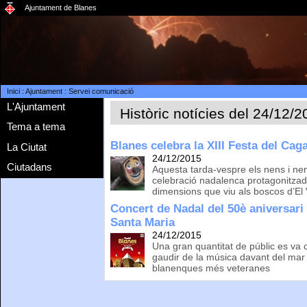
Ajuntament de Blanes
Inici
:
Ajuntament
:
Servei comunicació
L'Ajuntament
Històric notícies del 24/12/
Tema a tema
Blanes celebra la XIII Festa del Cag
La Ciutat
24/12/2015
Ciutadans
Aquesta tarda-vespre els nens i nene
celebració nadalenca protagonitzad
dimensions que viu als boscos d’El 
Concert de Nadal del 50è aniversari 
Santa Maria
24/12/2015
Una gran quantitat de públic es va
gaudir de la música davant del mar 
blanenques més veteranes