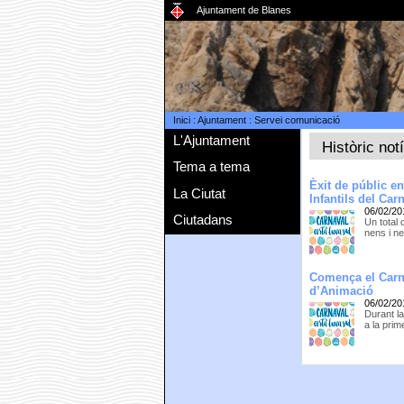
Ajuntament de Blanes
Inici
:
Ajuntament
:
Servei comunicació
L'Ajuntament
Històric not
Tema a tema
Èxit de públic e
La Ciutat
Infantils del Car
06/02/20
Ciutadans
Un total
nens i ne
Comença el Carna
d’Animació
06/02/20
Durant la
a la prim