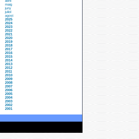
abril
maig
juny
juliol
agost
2025
2024
2023
2022
2021
2020
2019
2018
2017
2016
2015
2014
2013
2012
2011
2010
2009
2008
2007
2006
2005
2004
2003
2002
2001