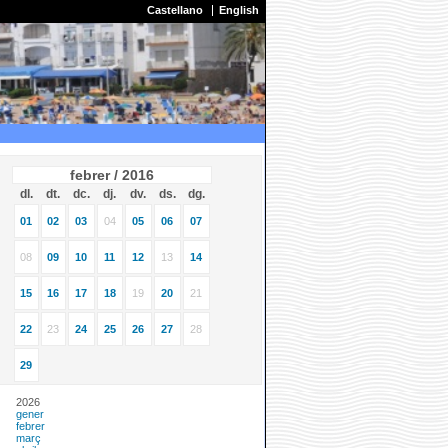
Castellano
English
febrer / 2016
dl.
dt.
dc.
dj.
dv.
ds.
dg.
01
02
03
04
05
06
07
08
09
10
11
12
13
14
15
16
17
18
19
20
21
22
23
24
25
26
27
28
29
2026
gener
febrer
març