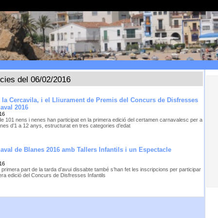
ícies del 06/02/2016
n la Cercavila, i el Lliurament de Premis del Concurs de Disfresses
naval 2016
16
 de 101 nens i nenes han participat en la primera edició del certamen carnavalesc per a
nes d’1 a 12 anys, estructurat en tres categories d’edat
val de Blanes 2016 amb Tallers Infantils i un Espectacle
16
 primera part de la tarda d’avui dissabte també s’han fet les inscripcions per participar
era edició del Concurs de Disfresses Infantils