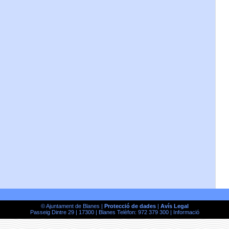
© Ajuntament de Blanes |
Protecció de dades
|
Avís Legal
Passeig Dintre 29 | 17300 | Blanes Telèfon: 972 379 300 |
Informació