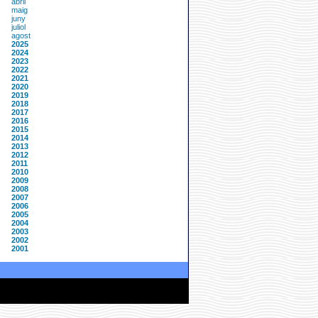
abril
maig
juny
juliol
agost
2025
2024
2023
2022
2021
2020
2019
2018
2017
2016
2015
2014
2013
2012
2011
2010
2009
2008
2007
2006
2005
2004
2003
2002
2001