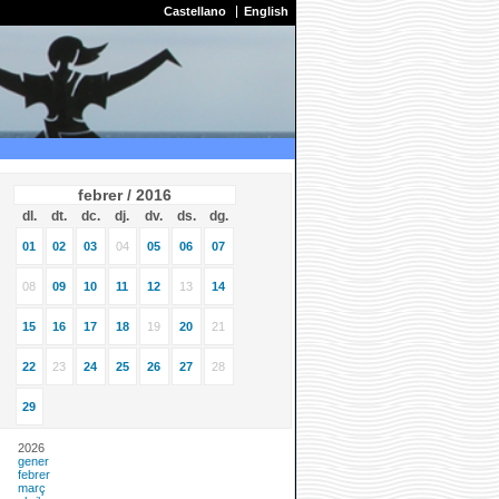
Castellano
English
febrer / 2016
dl.
dt.
dc.
dj.
dv.
ds.
dg.
01
02
03
04
05
06
07
08
09
10
11
12
13
14
15
16
17
18
19
20
21
22
23
24
25
26
27
28
29
2026
gener
febrer
març