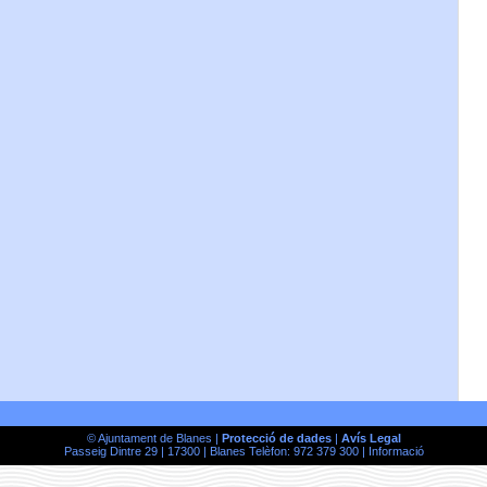
© Ajuntament de Blanes |
Protecció de dades
|
Avís Legal
Passeig Dintre 29 | 17300 | Blanes Telèfon: 972 379 300 |
Informació