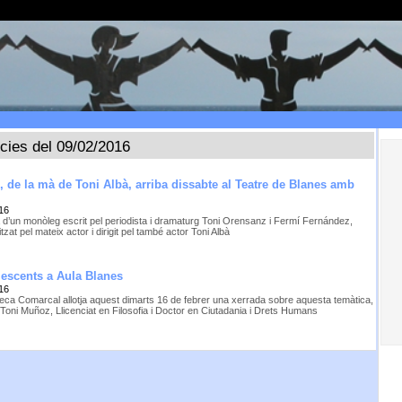
ícies del 09/02/2016
 de la mà de Toni Albà, arriba dissabte al Teatre de Blanes amb
16
a d’un monòleg escrit pel periodista i dramaturg Toni Orensanz i Fermí Fernández,
tzat pel mateix actor i dirigit pel també actor Toni Albà
lescents a Aula Blanes
16
oteca Comarcal allotja aquest dimarts 16 de febrer una xerrada sobre aquesta temàtica,
 Toni Muñoz, Llicenciat en Filosofia i Doctor en Ciutadania i Drets Humans