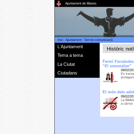
Ajuntament de Blanes
Inici
:
Ajuntament
:
Servei comunicació
L'Ajuntament
Històric not
Tema a tema
Fermí Fernández,
La Ciutat
“El sommelier”
09/02/20
Ciutadans
Es tract
protagoni
El món dels ado
09/02/20
La Bibli
a càrrec