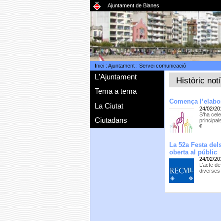
Ajuntament de Blanes
Inici
:
Ajuntament
:
Servei comunicació
L'Ajuntament
Històric not
Tema a tema
Comença l’elabor
La Ciutat
24/02/20
S’ha cele
Ciutadans
principal
€
La 52a Festa dels
oberta al públic
24/02/20
L’acte de
diverses 