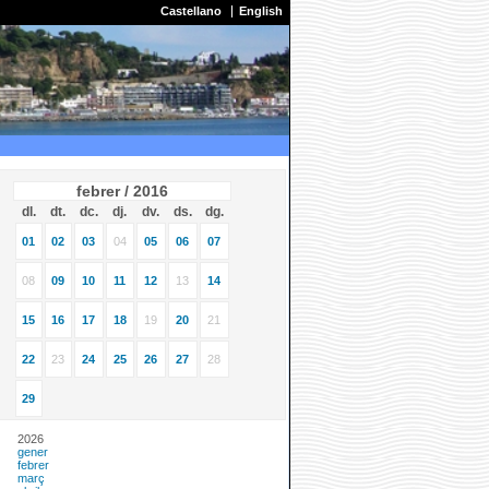
Castellano
English
febrer / 2016
dl.
dt.
dc.
dj.
dv.
ds.
dg.
01
02
03
04
05
06
07
08
09
10
11
12
13
14
15
16
17
18
19
20
21
22
23
24
25
26
27
28
29
2026
gener
febrer
març