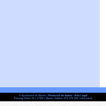
© Ajuntament de Blanes |
Protecció de dades
|
Avís Legal
Passeig Dintre 29 | 17300 | Blanes Telèfon: 972 379 300 |
Informació