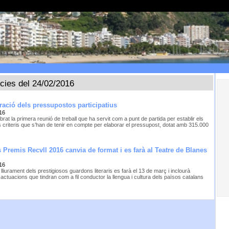
ícies del 24/02/2016
ació dels pressupostos participatius
16
brat la primera reunió de treball que ha servit com a punt de partida per establir els
s criteris que s’han de tenir en compte per elaborar el pressupost, dotat amb 315.000
 Premis Recvll 2016 canvia de format i es farà al Teatre de Blanes
16
 lliurament dels prestigiosos guardons literaris es farà el 13 de març i inclourà
actuacions que tindran com a fil conductor la llengua i cultura dels països catalans