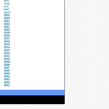
abril
maig
juny
juliol
agost
2025
2024
2023
2022
2021
2020
2019
2018
2017
2016
2015
2014
2013
2012
2011
2010
2009
2008
2007
2006
2005
2004
2003
2002
2001