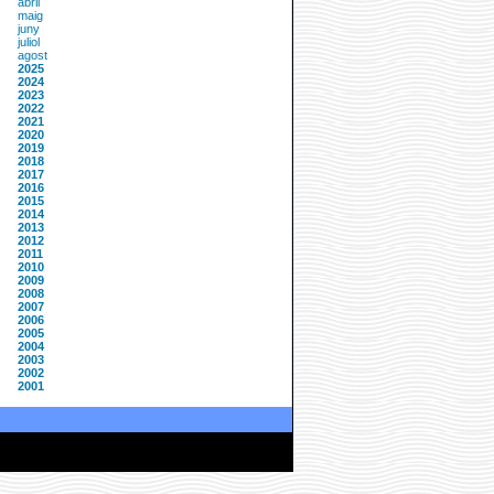
abril
maig
juny
juliol
agost
2025
2024
2023
2022
2021
2020
2019
2018
2017
2016
2015
2014
2013
2012
2011
2010
2009
2008
2007
2006
2005
2004
2003
2002
2001