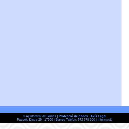
© Ajuntament de Blanes |
Protecció de dades
|
Avís Legal
Passeig Dintre 29 | 17300 | Blanes Telèfon: 972 379 300 |
Informació