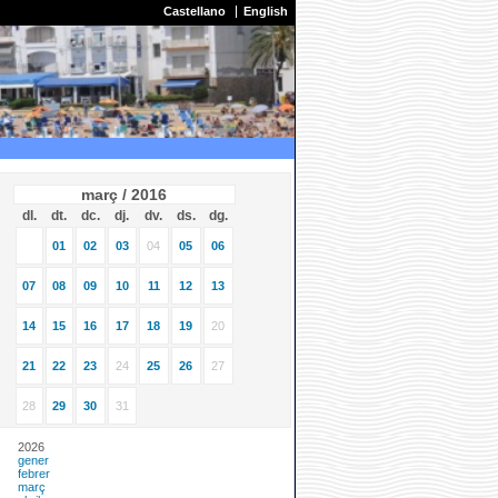
Castellano
English
març / 2016
dl.
dt.
dc.
dj.
dv.
ds.
dg.
01
02
03
04
05
06
07
08
09
10
11
12
13
14
15
16
17
18
19
20
21
22
23
24
25
26
27
28
29
30
31
2026
gener
febrer
març