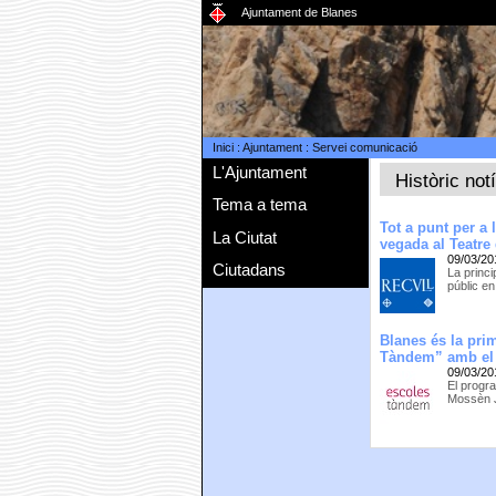
Ajuntament de Blanes
Inici
:
Ajuntament
:
Servei comunicació
L'Ajuntament
Històric not
Tema a tema
Tot a punt per a 
La Ciutat
vegada al Teatre
09/03/20
Ciutadans
La princi
públic en
Blanes és la prim
Tàndem” amb el
09/03/20
El progr
Mossèn J