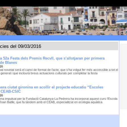
ícies del 09/03/2016
la 52a Festa dels Premis Recvll, que s’allotjaran per primera
 de Blanes
16
pal novetat serà el canvi de format de l’acte, que s’ha volgut fer més accessible a tot el
 general i que inclourà breus actuacions culturals per completar la festa
era ciutat gironina en acollir el projecte educatiu “Escoles
 CEAB-CSIC
16
ama impulsat per la Fundació Catalunya-La Pedrera ha incorporat aquest curs l’Escola
oan Batlle, que fa tàndem amb el CEAB, especialitzat en ecologia aquàtica