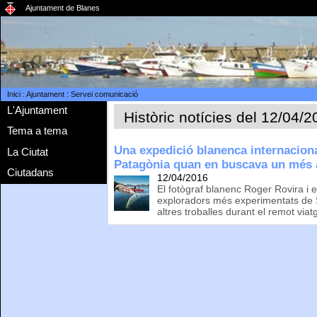
Ajuntament de Blanes
Inici
:
Ajuntament
:
Servei comunicació
L'Ajuntament
Històric notícies del 12/04/
Tema a tema
Una expedició blanenca internacional
La Ciutat
Patagònia quan en buscava un més 
Ciutadans
12/04/2016
El fotògraf blanenc Roger Rovira i e
exploradors més experimentats de 
altres troballes durant el remot viat