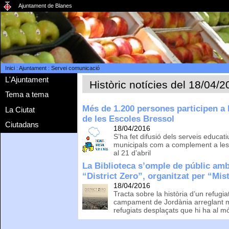
Ajuntament de Blanes
Inici
:
Ajuntament
:
Servei comunicació
L'Ajuntament
Històric notícies del 18/04/
Tema a tema
Més de 1.200 persones participen a 
La Ciutat
de les Escoles Bressol
Ciutadans
18/04/2016
S’ha fet difusió dels serveis educa
municipals com a complement a les
al 21 d’abril
La Biblioteca s’omple de públic amb
“District Zero”, organitzat per “Mis
18/04/2016
Tracta sobre la història d’un refugi
campament de Jordània arreglant mò
refugiats desplaçats que hi ha al m