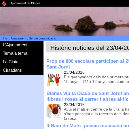
Ajuntament de Blanes
Inici
:
Ajuntament
:
Servei comunicació
L'Ajuntament
Històric notícies del 23/04/
Tema a tema
Prop de 800 escolars participen al 
La Ciutat
Sant Jordi
Ciutadans
23/04/2016
Els guanyadors dels dos primers pr
10 anys i d’11 i 12 anys són alumne
Blanes viu la Diada de Sant Jordi 
llibres i roses al carrer i altres al·li
23/04/2016
Avui al matí el centre de la vila ja 
s'han passejat a la recerca dels dos 
la rosa
II Ram de Mots: poesia musicada a