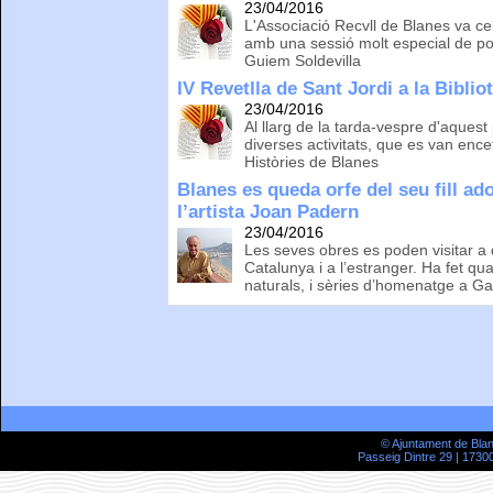
23/04/2016
L'Associació Recvll de Blanes va cel
amb una sessió molt especial de p
Guiem Soldevilla
IV Revetlla de Sant Jordi a la Bibli
23/04/2016
Al llarg de la tarda-vespre d'aques
diverses activitats, que es van enc
Històries de Blanes
Blanes es queda orfe del seu fill ad
l’artista Joan Padern
23/04/2016
Les seves obres es poden visitar a
Catalunya i a l’estranger. Ha fet q
naturals, i sèries d’homenatge a Ga
© Ajuntament de Bla
Passeig Dintre 29 | 17300