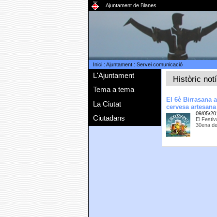
Ajuntament de Blanes
Inici
:
Ajuntament
:
Servei comunicació
L'Ajuntament
Històric not
Tema a tema
El 6è Birrasana ap
La Ciutat
cervesa artesana
09/05/20
Ciutadans
El Festi
30ena de 