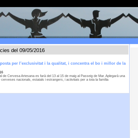
ícies del 09/05/2016
osta per l’exclusivitat i la qualitat, i concentra el bo i millor de la
16
val de Cervesa Artesana es farà del 13 al 15 de maig al Passeig de Mar. Aplegarà una
cerveses nacionals, estatals i estrangers, i activitats per a tota la família