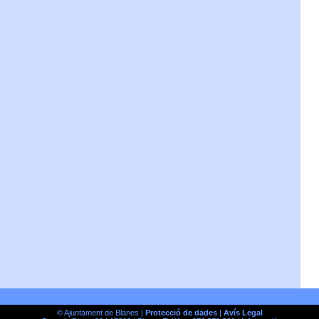
© Ajuntament de Blanes |
Protecció de dades
|
Avís Legal