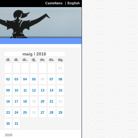
Castellano
English
maig / 2016
dl.
dt.
dc.
dj.
dv.
ds.
dg.
01
02
03
04
05
06
07
08
09
10
11
12
13
14
15
16
17
18
19
20
21
22
23
24
25
26
27
28
29
30
31
2026