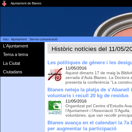
Ajuntament de Blanes
Inici
:
Ajuntament
:
Servei comunicació
L'Ajuntament
Històric notícies del 11/05/2
Tema a tema
Les polítiques de gènere i les desig
La Ciutat
11/05/2016
Ciutadans
Aquest dimarts 17 de maig la Bibli
xerrada d’Aula Blanes. La Doctora 
presenta la conferència “La constru
Blanes neteja la platja de s’Abanell
voluntaris i recull 20 kg de residus
11/05/2016
Organitzat pel Centre d’Estudis Av
l’Ajuntament i l’Associació S’Agulla, 
voluntàries, que van recollir princip
Blanes avança en el calendari la 7a 
per augmentar la participació