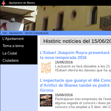
Ajuntament de Blanes
Inici
:
Ajuntament
:
Servei comunicació
L'Ajuntament
Històric notícies del 15/06/
Tema a tema
L’Esbart Joaquim Ruyra presentarà a
La Ciutat
la nova temporada 2016
Ciutadans
15/06/2016
L’actuació es farà dissabte a les 2
l’Esbart oferirà les danses que ha 
L’espectacle que guanyi el 46è Conc
d’Artifici de Blanes també es podrà g
Girona
15/06/2016
Participaran tres empreses de l’es
alguna vegada el concurs i dues pi
concurs s'ha ampliat a 5 dies: del 22