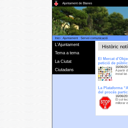
Ajuntament de Blanes
Inici
:
Ajuntament
:
Servei comunicació
L'Ajuntament
Històric not
Tema a tema
El Mercat d’Obje
La Ciutat
petició de públic
16/06/20
Ciutadans
A partir 
instal·la
La Plataforma “A
del procés partic
16/06/20
El col·le
millorar 