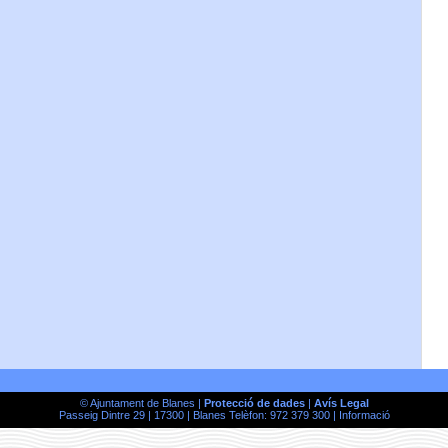
© Ajuntament de Blanes |
Protecció de dades
|
Avís Legal
Passeig Dintre 29 | 17300 | Blanes Telèfon: 972 379 300 |
Informació