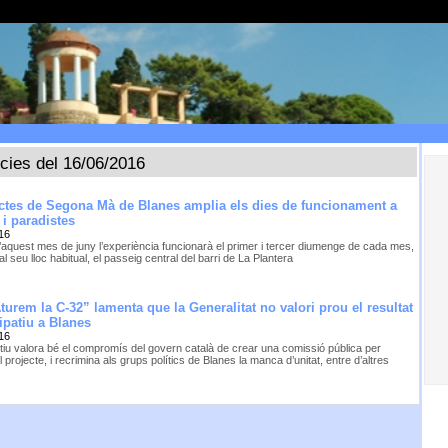
ícies del 16/06/2016
ctes de Segona Mà de Blanes amplia els dies de funcionament a
 i paradistes
16
d’aquest mes de juny l’experiència funcionarà el primer i tercer diumenge de cada mes,
t al seu lloc habitual, el passeig central del barri de La Plantera
turem la C-32” lamenta que la Generalitat no valori prou el resultat
ipatiu a Blanes
16
ctiu valora bé el compromís del govern català de crear una comissió pública per
el projecte, i recrimina als grups polítics de Blanes la manca d’unitat, entre d’altres