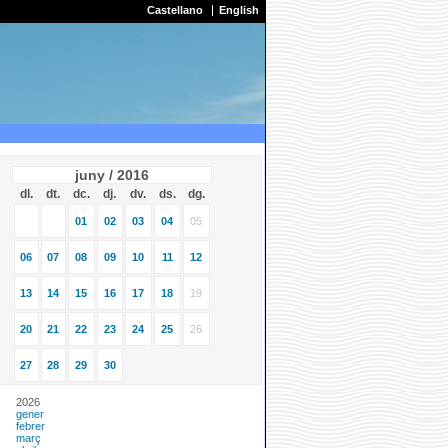
Castellano
English
juny / 2016
dl.
dt.
dc.
dj.
dv.
ds.
dg.
01
02
03
04
05
06
07
08
09
10
11
12
13
14
15
16
17
18
19
20
21
22
23
24
25
26
27
28
29
30
2026
gener
febrer
març