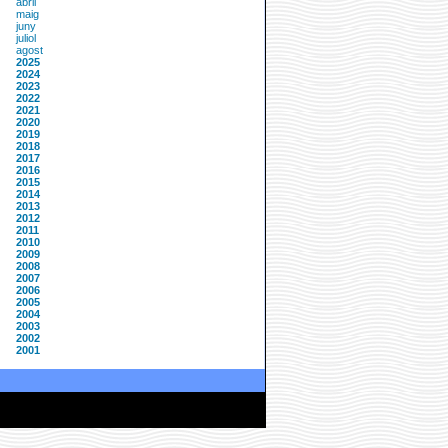
abril
maig
juny
juliol
agost
2025
2024
2023
2022
2021
2020
2019
2018
2017
2016
2015
2014
2013
2012
2011
2010
2009
2008
2007
2006
2005
2004
2003
2002
2001