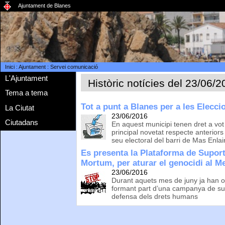
Ajuntament de Blanes
Inici
:
Ajuntament
:
Servei comunicació
L'Ajuntament
Històric notícies del 23/06/
Tema a tema
Tot a punt a Blanes per a les Elecci
La Ciutat
23/06/2016
Ciutadans
En aquest municipi tenen dret a vot 
principal novetat respecte anteriors
seu electoral del barri de Mas Enlai
Es presenta la Plataforma de Supor
Mortum, per aturar el genocidi al Me
23/06/2016
Durant aquets mes de juny ja han org
formant part d’una campanya de sup
defensa dels drets humans