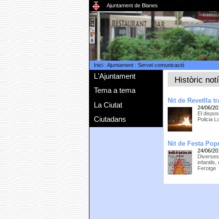
Ajuntament de Blanes
Inici
:
Ajuntament
:
Servei comunicació
L'Ajuntament
Històric not
Tema a tema
Nit de Revetlla 
La Ciutat
24/06/20
El dispos
Ciutadans
Policia 
Nit de Festa Pop
24/06/20
Diverses
infantils
Ferotge