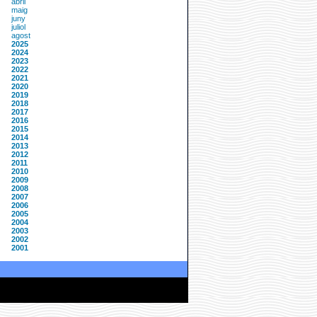
abril
maig
juny
juliol
agost
2025
2024
2023
2022
2021
2020
2019
2018
2017
2016
2015
2014
2013
2012
2011
2010
2009
2008
2007
2006
2005
2004
2003
2002
2001