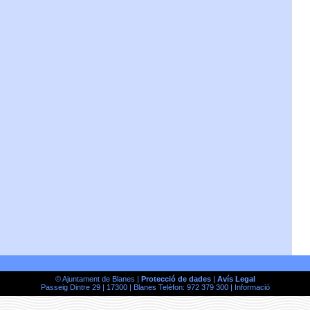
© Ajuntament de Blanes |
Protecció de dades
|
Avís Legal
Passeig Dintre 29 | 17300 | Blanes Telèfon: 972 379 300 |
Informació