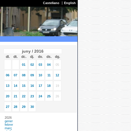
Castellano
English
juny / 2016
dl.
dt.
dc.
dj.
dv.
ds.
dg.
01
02
03
04
05
06
07
08
09
10
11
12
13
14
15
16
17
18
19
20
21
22
23
24
25
26
27
28
29
30
2026
gener
febrer
març