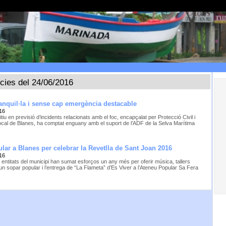
ícies del 24/06/2016
tranquil·la i sense cap emergència destacable
16
itiu en previsió d’incidents relacionats amb el foc, encapçalat per Protecció Civil i
Local de Blanes, ha comptat enguany amb el suport de l’ADF de la Selva Marítima
ular a Blanes per celebrar la Revetlla de Sant Joan 2016
16
 entitats del municipi han sumat esforços un any més per oferir música, tallers
, un sopar popular i l’entrega de “La Flameta” d’Es Viver a l’Ateneu Popular Sa Fera