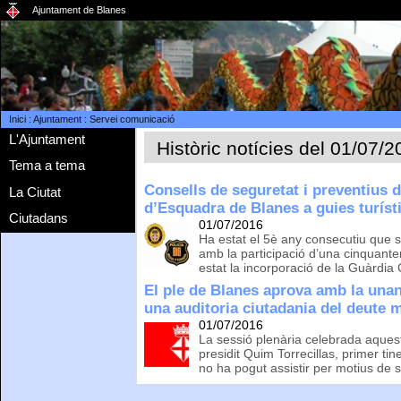
Ajuntament de Blanes
Inici
:
Ajuntament
:
Servei comunicació
L'Ajuntament
Històric notícies del 01/07/
Tema a tema
Consells de seguretat i preventius d
La Ciutat
d’Esquadra de Blanes a guies turíst
Ciutadans
01/07/2016
Ha estat el 5è any consecutiu que s
amb la participació d’una cinquant
estat la incorporació de la Guàrdia C
El ple de Blanes aprova amb la unani
una auditoria ciutadania del deute 
01/07/2016
La sessió plenària celebrada aquest
presidit Quim Torrecillas, primer ti
no ha pogut assistir per motius de s