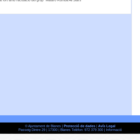
t fort amb l’actuació del grup “Mataró Rumba All Stars”
© Ajuntament de Blanes |
Protecció de dades
|
Avís Legal
Passeig Dintre 29 | 17300 | Blanes Telèfon: 972 379 300 |
Informació