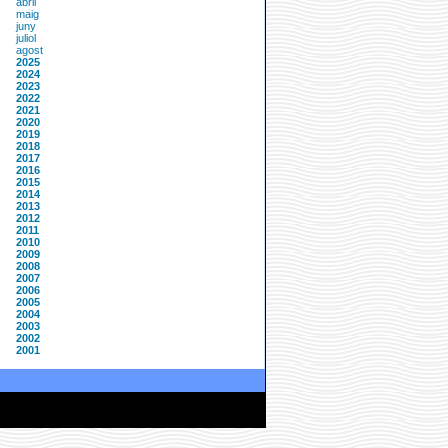
abril
maig
juny
juliol
agost
2025
2024
2023
2022
2021
2020
2019
2018
2017
2016
2015
2014
2013
2012
2011
2010
2009
2008
2007
2006
2005
2004
2003
2002
2001