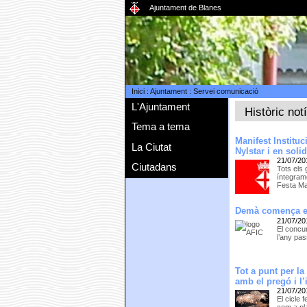
Ajuntament de Blanes
Inici
:
Ajuntament
:
Servei comunicació
L'Ajuntament
Històric not
Tema a tema
Manifest Instituc
La Ciutat
Nylstar i en soli
21/07/20
Ciutadans
Tots els 
íntegram
Festa Ma
Demà comença el
21/07/20
El concu
l’any pas
Tot a punt per l
amb el pregó i l’
21/07/20
El cicle 