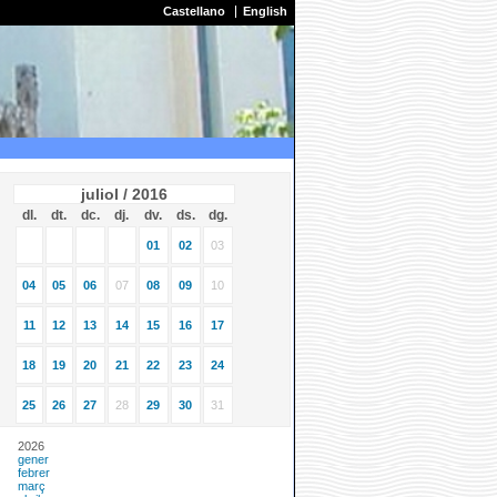
Castellano
English
juliol / 2016
dl.
dt.
dc.
dj.
dv.
ds.
dg.
01
02
03
04
05
06
07
08
09
10
11
12
13
14
15
16
17
18
19
20
21
22
23
24
25
26
27
28
29
30
31
2026
gener
febrer
març