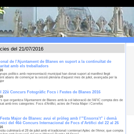
ícies del 21/07/2016
ional de l'Ajuntament de Blanes en suport a la continuïtat de
daritat amb els treballadors
16
grups polítics amb representació municipal han donat suport al manifest llegit
ent abans de començar la sessió plenària d’aquest mes de juliol, avançada per la
jor
 22è Concurs Fotogràfic Focs i Festes de Blanes 2016
16
rs que organitza l’Ajuntament de Blanes amb la col·laboració de l’AFIC compta des de
sat amb tres categories: Focs d’Artifici, actes de Festa Major i Correfoc
a Festa Major de Blanes: avui el pròleg amb l’”Ensorra’t” i demà
inici del 46è Concurs Internacional de Focs d’Artifici del 22 al 26
16
festiu culminarà el 28 de juliol amb el tradicional i centenari Aplec de l’Amor, que compta