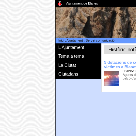
Ajuntament de Blanes
Inici
:
Ajuntament
:
Servei comunicació
L'Ajuntament
Històric not
Tema a tema
9 dotacions de c
La Ciutat
víctimes a Blane
03/09/20
Ciutadans
Agents de
balcó d’u