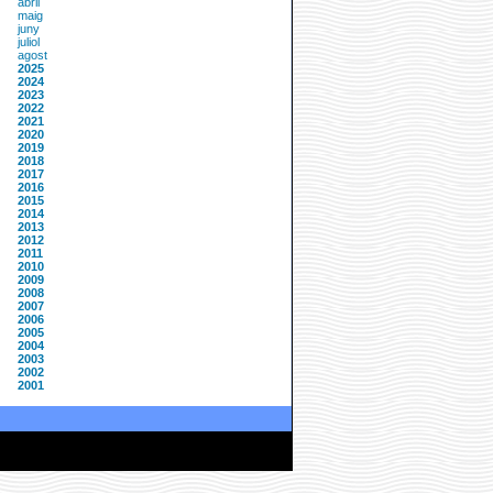
abril
maig
juny
juliol
agost
2025
2024
2023
2022
2021
2020
2019
2018
2017
2016
2015
2014
2013
2012
2011
2010
2009
2008
2007
2006
2005
2004
2003
2002
2001