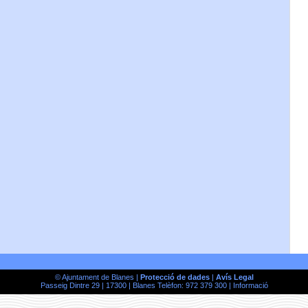
© Ajuntament de Blanes |
Protecció de dades
|
Avís Legal
Passeig Dintre 29 | 17300 | Blanes Telèfon: 972 379 300 |
Informació