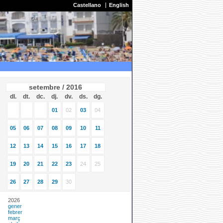
Castellano
English
setembre / 2016
dl.
dt.
dc.
dj.
dv.
ds.
dg.
01
02
03
04
05
06
07
08
09
10
11
12
13
14
15
16
17
18
19
20
21
22
23
24
25
26
27
28
29
30
2026
gener
febrer
març