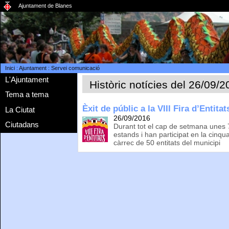
Ajuntament de Blanes
Inici
:
Ajuntament
:
Servei comunicació
L'Ajuntament
Històric notícies del 26/09/
Tema a tema
Èxit de públic a la VIII Fira d’Entita
La Ciutat
26/09/2016
Ciutadans
Durant tot el cap de setmana unes 7
estands i han participat en la cinqua
càrrec de 50 entitats del municipi