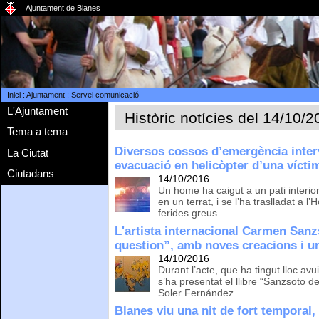
Ajuntament de Blanes
Inici
:
Ajuntament
:
Servei comunicació
L'Ajuntament
Històric notícies del 14/10/
Tema a tema
Diversos cossos d’emergència interv
La Ciutat
evacuació en helicòpter d’una vícti
Ciutadans
14/10/2016
Un home ha caigut a un pati interi
en un terrat, i se l’ha traslladat a l
ferides greus
L'artista internacional Carmen Sanz
question”, amb noves creacions i un
14/10/2016
Durant l’acte, que ha tingut lloc a
s’ha presentat el llibre “Sanzsoto 
Soler Fernández
Blanes viu una nit de fort temporal,