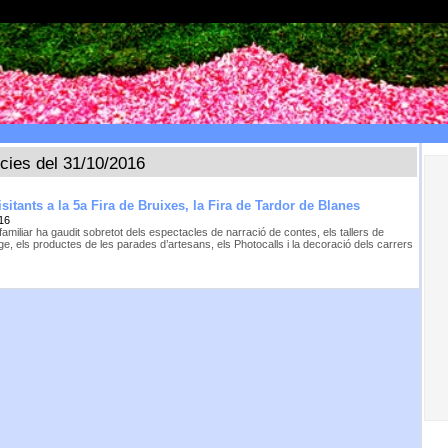
ícies del 31/10/2016
sitants a la 5a Fira de Bruixes, la Fira de Tardor de Blanes
16
 familiar ha gaudit sobretot dels espectacles de narració de contes, els tallers de
ge, els productes de les parades d’artesans, els Photocalls i la decoració dels carrers