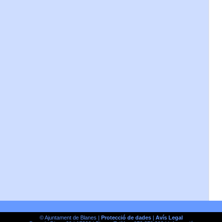
© Ajuntament de Blanes |
Protecció de dades
|
Avís Legal