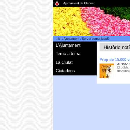
Ajuntament de Blanes
Inici
:
Ajuntament
:
Servei comunicació
L'Ajuntament
Històric not
Tema a tema
Prop de 15.000 vi
La Ciutat
31/10/20
El públic
Ciutadans
maquillat