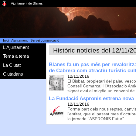
Ajuntament de Blanes
Inici
:
Ajuntament
:
Servei comunicació
L'Ajuntament
Històric notícies del 12/11/2
Tema a tema
Blanes fa un pas més per revaloritz
La Ciutat
de Cabrera com atractiu turístic cul
Ciutadans
12/11/2016
El Bisbat, propietari del palau vesc
Consell Comarcal i l’Associació Am
signat avui al migdia un conveni de
La Fundació Aspronis estrena nova
12/11/2016
Forma part dels nous reptes, canvi
l’entitat, que el passat mes d’octub
la jornada “ASPRONIS Futur”