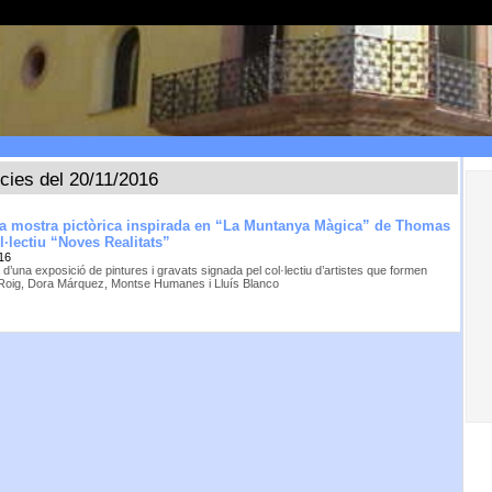
ícies del 20/11/2016
na mostra pictòrica inspirada en “La Muntanya Màgica” de Thomas
·lectiu “Noves Realitats”
16
 d’una exposició de pintures i gravats signada pel col·lectiu d’artistes que formen
Roig, Dora Márquez, Montse Humanes i Lluís Blanco