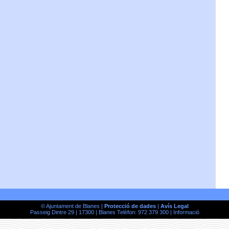
© Ajuntament de Blanes |
Protecció de dades
|
Avís Legal
Passeig Dintre 29 | 17300 | Blanes Telèfon: 972 379 300 |
Informació