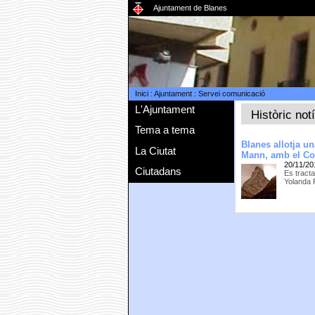
Ajuntament de Blanes
Inici
:
Ajuntament
:
Servei comunicació
L'Ajuntament
Històric not
Tema a tema
Blanes allotja u
La Ciutat
Mann, amb el Col
20/11/20
Ciutadans
Es tracta
Yolanda 