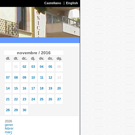
Castellano
English
novembre / 2016
dl.
dt.
dc.
dj.
dv.
ds.
dg.
01
02
03
04
05
06
07
08
09
10
11
12
13
14
15
16
17
18
19
20
21
22
23
24
25
26
27
28
29
30
2026
gener
febrer
març