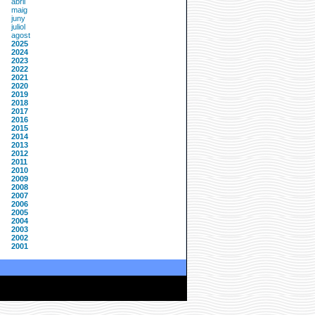
abril
maig
juny
juliol
agost
2025
2024
2023
2022
2021
2020
2019
2018
2017
2016
2015
2014
2013
2012
2011
2010
2009
2008
2007
2006
2005
2004
2003
2002
2001