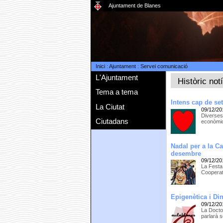
Ajuntament de Blanes
Inici
:
Ajuntament
:
Servei comunicació
L'Ajuntament
Històric not
Tema a tema
Intens cap de se
La Ciutat
09/12/20
Diverses
Ciutadans
econòmic
Nadal per a la C
desembre
09/12/20
La Festa
Cooperati
Epigenètica i Di
09/12/20
La Docto
parlarà s