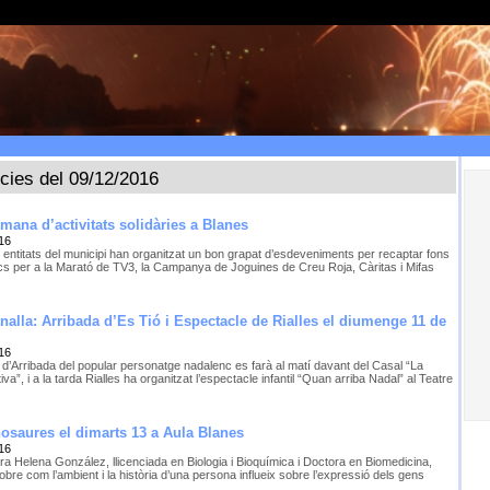
ícies del 09/12/2016
tmana d’activitats solidàries a Blanes
16
 entitats del municipi han organitzat un bon grapat d’esdeveniments per recaptar fons
s per a la Marató de TV3, la Campanya de Joguines de Creu Roja, Càritas i Mifas
analla: Arribada d’Es Tió i Espectacle de Rialles el diumenge 11 de
16
 d’Arribada del popular personatge nadalenc es farà al matí davant del Casal “La
va”, i a la tarda Rialles ha organitzat l’espectacle infantil “Quan arriba Nadal” al Teatre
nosaures el dimarts 13 a Aula Blanes
16
ra Helena González, llicenciada en Biologia i Bioquímica i Doctora en Biomedicina,
obre com l’ambient i la història d’una persona influeix sobre l’expressió dels gens