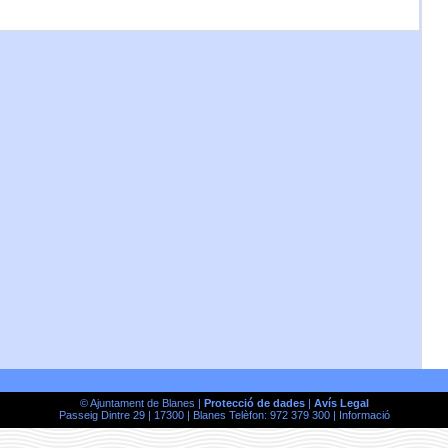
© Ajuntament de Blanes |
Protecció de dades
|
Avís Legal
Passeig Dintre 29 | 17300 | Blanes Telèfon: 972 379 300 |
Informació