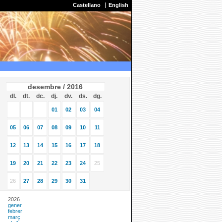
Castellano
English
desembre / 2016
dl.
dt.
dc.
dj.
dv.
ds.
dg.
01
02
03
04
05
06
07
08
09
10
11
12
13
14
15
16
17
18
19
20
21
22
23
24
25
26
27
28
29
30
31
2026
gener
febrer
març