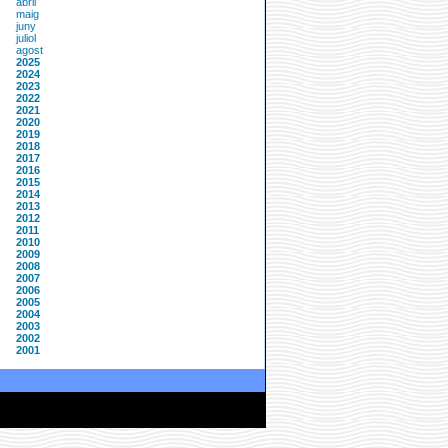
abril
maig
juny
juliol
agost
2025
2024
2023
2022
2021
2020
2019
2018
2017
2016
2015
2014
2013
2012
2011
2010
2009
2008
2007
2006
2005
2004
2003
2002
2001