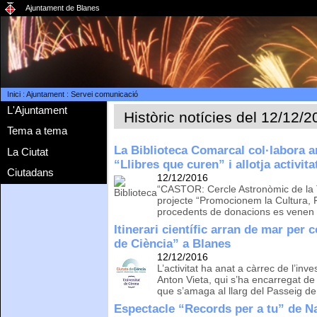
Ajuntament de Blanes
Inici
:
Ajuntament
:
Servei comunicació
L'Ajuntament
Històric notícies del 12/12/
Tema a tema
La Biblioteca Comarcal col·labora 
La Ciutat
“Llibres que curen” i allotja activ
Ciutadans
12/12/2016
“CASTOR: Cercle Astronòmic de la To
projecte “Promocionem la Cultura, F
procedents de donacions es venen 
Itinerari científic arran de mar per 
de Ciència” a Blanes
12/12/2016
L’activitat ha anat a càrrec de l’in
Anton Vieta, qui s’ha encarregat de 
que s’amaga al llarg del Passeig d
Espectacle “Records per a tu” de Na