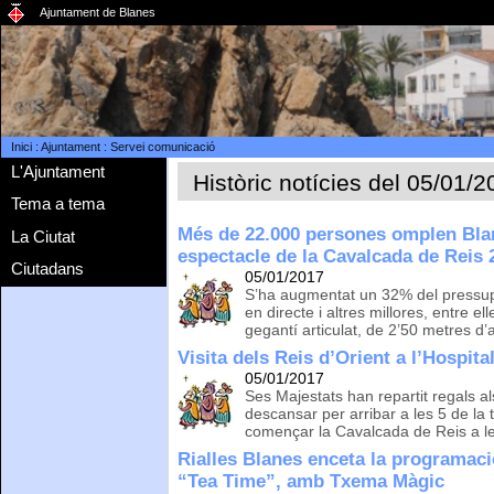
Ajuntament de Blanes
Inici
:
Ajuntament
:
Servei comunicació
L'Ajuntament
Històric notícies del 05/01/
Tema a tema
Més de 22.000 persones omplen Blan
La Ciutat
espectacle de la Cavalcada de Reis 
Ciutadans
05/01/2017
S’ha augmentat un 32% del pressup
en directe i altres millores, entre e
gegantí articulat, de 2’50 metres d’
Visita dels Reis d’Orient a l’Hospit
05/01/2017
Ses Majestats han repartit regals als
descansar per arribar a les 5 de la ta
començar la Cavalcada de Reis a le
Rialles Blanes enceta la programaci
“Tea Time”, amb Txema Màgic