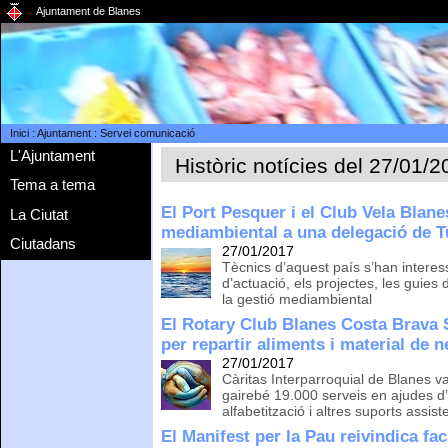
Ajuntament de Blanes
Inici
:
Ajuntament
:
Servei comunicació
L'Ajuntament
Històric notícies del 27/01/
Tema a tema
El Port Pesquer i el Club Vela Blan
La Ciutat
mediambiental a una delegació de T
Ciutadans
27/01/2017
Tècnics d’aquest país s’han interes
d’actuació, els projectes, les guies
la gestió mediambiental
El Rotary Club Blanes Costa Brava S
per repartir aliments i material de n
27/01/2017
Càritas Interparroquial de Blanes va 
gairebé 19.000 serveis en ajudes d
alfabetització i altres suports assist
El Manifest per la Pau reivindica faci