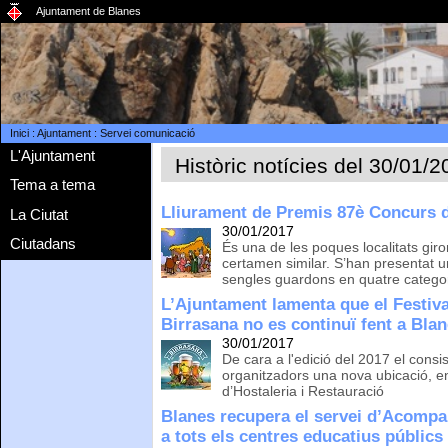
Ajuntament de Blanes
Inici
:
Ajuntament
:
Servei comunicació
L'Ajuntament
Històric notícies del 30/01/
Tema a tema
Lliurament de Premis 87è Concurs 
La Ciutat
30/01/2017
Ciutadans
És una de les poques localitats gir
certamen similar. S’han presentat u
sengles guardons en quatre categor
L’Ajuntament lamenta que el Festiv
Birrasana no es continuï fent a Bla
30/01/2017
De cara a l'edició del 2017 el consi
organitzadors una nova ubicació, e
d’Hostaleria i Restauració
Blanes recupera el servei d’Acompa
a tots els centres educatius públics