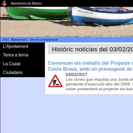
Ajuntament de Blanes
Inici
:
Ajuntament
:
Servei comunicació
L'Ajuntament
Històric notícies del 03/02/
Tema a tema
Comencen els treballs del Projecte d
La Ciutat
Costa Brava, amb un pressupost de
Ciutadans
03/02/2017
Les obres que impulsa una Junta 
pendents d’execució des del 2008. R
estan presentant el projecte als bar