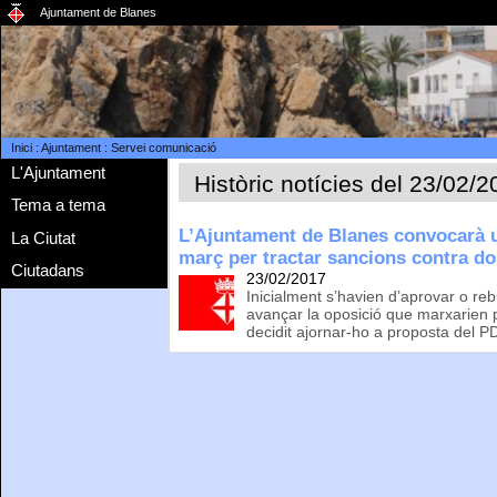
Ajuntament de Blanes
Inici
:
Ajuntament
:
Servei comunicació
L'Ajuntament
Històric notícies del 23/02/
Tema a tema
L’Ajuntament de Blanes convocarà un
La Ciutat
març per tractar sancions contra d
Ciutadans
23/02/2017
Inicialment s’havien d’aprovar o rebu
avançar la oposició que marxarien p
decidit ajornar-ho a proposta del 