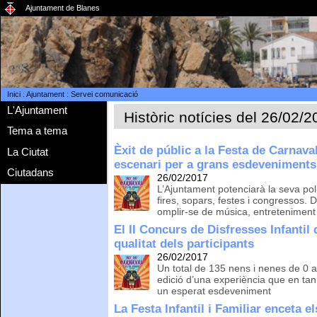
Ajuntament de Blanes
Inici
:
Ajuntament
:
Servei comunicació
L'Ajuntament
Històric notícies del 26/02/
Tema a tema
Èxit de públic a la Festa de Carnava
La Ciutat
escenari per a grans esdeveniments
Ciutadans
26/02/2017
L’Ajuntament potenciarà la seva poli
fires, sopars, festes i congressos. 
omplir-se de música, entreteniment
El II Concurs de Disfresses Infantil d
qualitat dels participants
26/02/2017
Un total de 135 nens i nenes de 0 a
edició d’una experiència que en tan
un esperat esdeveniment
La Festa Infantil i Familiar enceta e