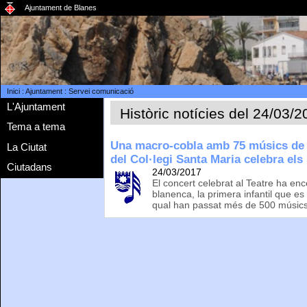
Ajuntament de Blanes
Inici
:
Ajuntament
:
Servei comunicació
L'Ajuntament
Històric notícies del 24/03/
Tema a tema
Una macro-cobla amb 75 músics de L
La Ciutat
del Col·legi Santa Maria celebra els
Ciutadans
24/03/2017
El concert celebrat al Teatre ha enc
blanenca, la primera infantil que es
qual han passat més de 500 músic