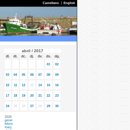
Castellano
English
abril / 2017
dl.
dt.
dc.
dj.
dv.
ds.
dg.
01
02
03
04
05
06
07
08
09
10
11
12
13
14
15
16
17
18
19
20
21
22
23
24
25
26
27
28
29
30
2026
gener
febrer
març