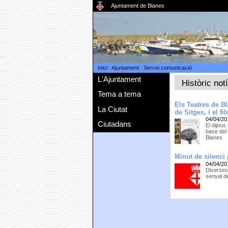
Ajuntament de Blanes
Inici
:
Ajuntament
:
Servei comunicació
L'Ajuntament
Històric not
Tema a tema
Els Teatres de Bl
La Ciutat
de Sitges, i el fi
04/04/20
Ciutadans
El dijous
base del
Blanes
Minut de silenci
04/04/20
Diverses
senyal d