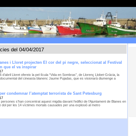
ícies del 04/04/2017
anes i Lloret projecten El cor del pi negre, seleccionat al Festival
lm que el va inspirar
17
 6 d’abril Lloret ofereix la pel·lícula “Vida en Sombras”, de Llorenç Llobet-Gràcia, la
 documental del cineasta blanenc Jaume Pujadas, que es visionarà diumenge a
 per condemnar l’atemptat terrorista de Sant Petesburg
17
 persones s’han concentrat aquest migdia davant l’edifici de l’Ajuntament de Blanes en
e dol per les 14 víctimes mortals causades per una explosió al metro