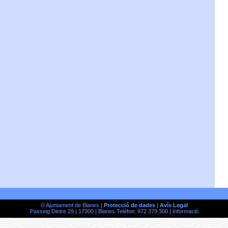
© Ajuntament de Blanes |
Protecció de dades
|
Avís Legal
Passeig Dintre 29 | 17300 | Blanes Telèfon: 972 379 300 |
Informació