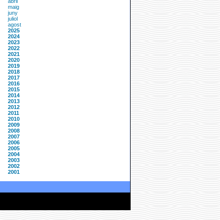
abril
maig
juny
juliol
agost
2025
2024
2023
2022
2021
2020
2019
2018
2017
2016
2015
2014
2013
2012
2011
2010
2009
2008
2007
2006
2005
2004
2003
2002
2001