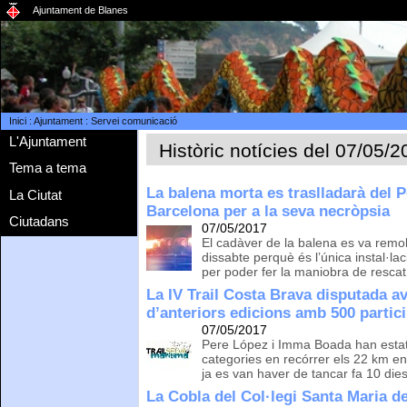
Ajuntament de Blanes
Inici
:
Ajuntament
:
Servei comunicació
L'Ajuntament
Històric notícies del 07/05/
Tema a tema
La balena morta es traslladarà del 
La Ciutat
Barcelona per a la seva necròpsia
Ciutadans
07/05/2017
El cadàver de la balena es va remol
dissabte perquè és l’única instal·la
per poder fer la maniobra de rescat i
La IV Trail Costa Brava disputada avu
d’anteriors edicions amb 500 partic
07/05/2017
Pere López i Imma Boada han estat 
categories en recórrer els 22 km en
ja es van haver de tancar fa 10 die
La Cobla del Col·legi Santa Maria d