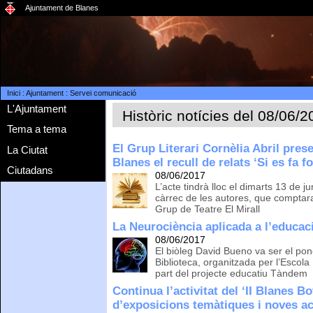
Ajuntament de Blanes
Inici
:
Ajuntament
:
Servei comunicació
L'Ajuntament
Històric notícies del 08/06/
Tema a tema
El Grup Literari Cornèlia Abril prese
La Ciutat
Blanes el recull de relats ‘Si es fa f
Ciutadans
08/06/2017
L’acte tindrà lloc el dimarts 13 de j
càrrec de les autores, que comptara
Grup de Teatre El Mirall
La Neurociència aplicada a l’educaci
08/06/2017
El biòleg David Bueno va ser el pon
Biblioteca, organitzada per l’Escola
part del projecte educatiu Tàndem
Continua l’activitat del ‘II Blanes B
d’exposicions temàtiques i noves a