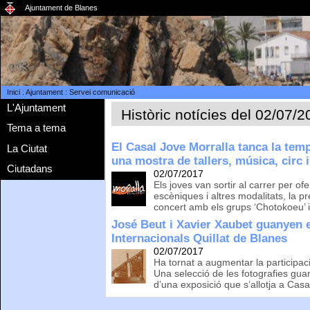
Ajuntament de Blanes
Inici
:
Ajuntament
:
Servei comunicació
L'Ajuntament
Històric notícies del 02/07/
Tema a tema
El Casal Jove Morralla tanca la tem
La Ciutat
una mostra de tallers, música, circ i
Ciutadans
02/07/2017
Els joves van sortir al carrer per ofer
escèniques i altres modalitats, la 
concert amb els grups ‘Chotokoeu’ i 
José Beut i Xavier Xaubet guanyen 
Internacionals Quillat de Blanes
02/07/2017
Ha tornat a augmentar la participac
Una selecció de les fotografies guan
d’una exposició que s’allotja a Cas