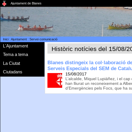
Ajuntament de Blanes
Inici
:
Ajuntament
:
Servei comunicació
L'Ajuntament
Històric notícies del 15/08/
Tema a tema
Blanes distingeix la col·laboració de
La Ciutat
Serveis Especials del SEM de Catal
Ciutadans
15/08/2017
L’alcalde, Miquel Lupiáñez, i el cap
han lliurat un reconeixement a Alb
d’Emergències pels Focs, que ha s