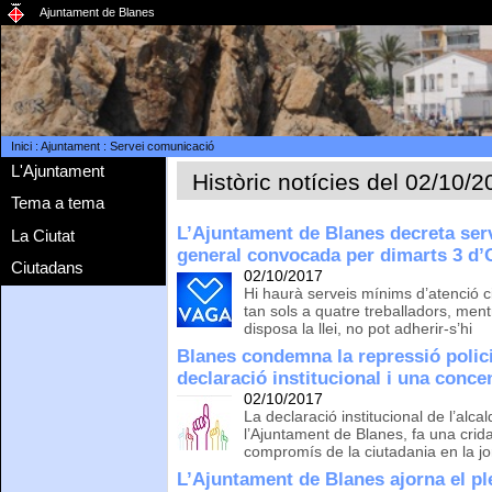
Ajuntament de Blanes
Inici
:
Ajuntament
:
Servei comunicació
L'Ajuntament
Històric notícies del 02/10/
Tema a tema
L’Ajuntament de Blanes decreta ser
La Ciutat
general convocada per dimarts 3 d’
Ciutadans
02/10/2017
Hi haurà serveis mínims d’atenció c
tan sols a quatre treballadors, ment
disposa la llei, no pot adherir-s’hi
Blanes condemna la repressió polic
declaració institucional i una conce
02/10/2017
La declaració institucional de l’al
l’Ajuntament de Blanes, fa una crida a
compromís de la ciutadania en la 
L’Ajuntament de Blanes ajorna el ple