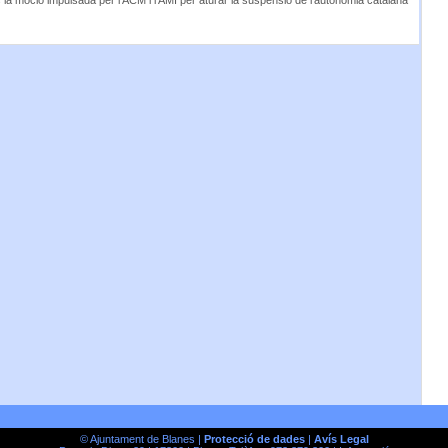
s la moció impulsada per l’ACM i l’AMI per aturar la suspensió de l’autonomia catalana
© Ajuntament de Blanes |
Protecció de dades
|
Avís Legal