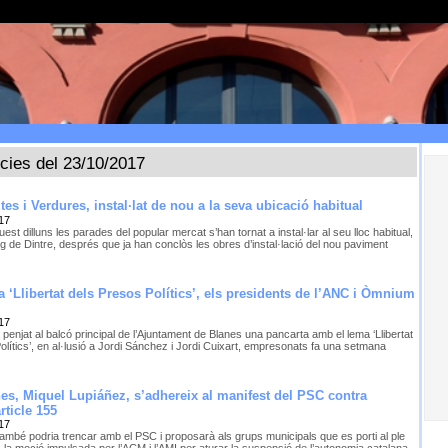
ícies del 23/10/2017
tes i Verdures, instal·lat de nou a la seva ubicació habitual
17
est dilluns les parades del popular mercat s’han tornat a instal·lar al seu lloc habitual,
g de Dintre, després que ja han conclòs les obres d’instal·lació del nou paviment
a ‘Llibertat dels Presos Polítics’, els presidents de l’ANC i Òmnium
17
 penjat al balcó principal de l’Ajuntament de Blanes una pancarta amb el lema ‘Llibertat
lítics’, en al·lusió a Jordi Sánchez i Jordi Cuixart, empresonats fa una setmana
nes, Miquel Lupiáñez, s’adhereix al manifest del PSC contra
article 155
17
 també podria trencar amb el PSC i proposarà als grups municipals que es porti al ple