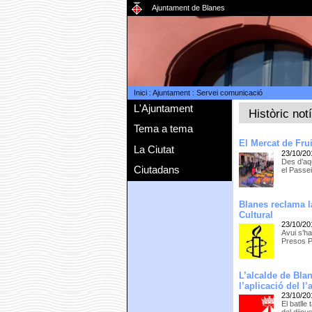
Ajuntament de Blanes
Inici
:
Ajuntament
:
Servei comunicació
L'Ajuntament
Històric not
Tema a tema
El Mercat de Frui
La Ciutat
23/10/20
Des d’aqu
Ciutadans
el Passei
Blanes reclama l
Cultural
23/10/20
Avui s’ha
Presos Po
L’alcalde de Bla
l’aplicació del l’
23/10/20
El batlle