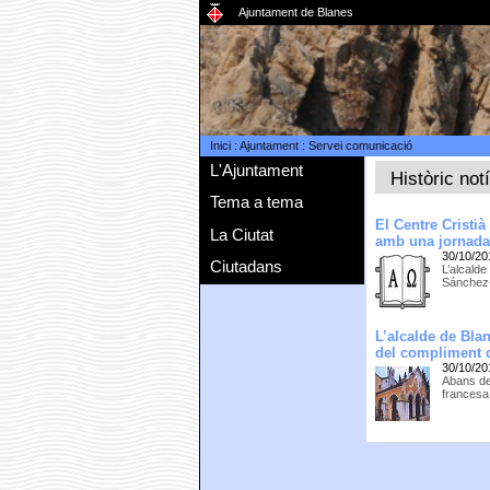
Ajuntament de Blanes
Inici
:
Ajuntament
:
Servei comunicació
L'Ajuntament
Històric not
Tema a tema
El Centre Cristi
La Ciutat
amb una jornada
30/10/20
Ciutadans
L’alcalde
Sánchez-
L’alcalde de Bla
del compliment d
30/10/20
Abans de
francesa,