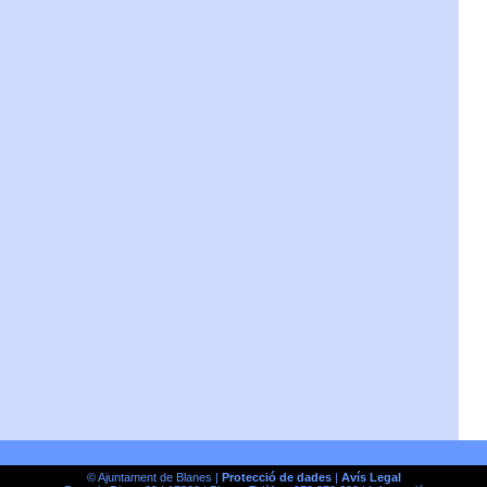
© Ajuntament de Blanes |
Protecció de dades
|
Avís Legal