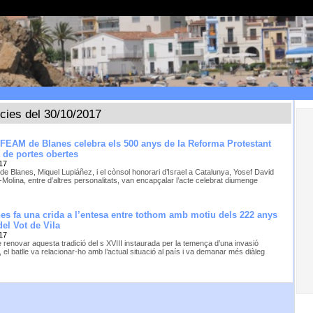
ícies del 30/10/2017
à FEAM de Blanes celebra els 500 anys de la Reforma Protestant
 de portes obertes
17
 de Blanes, Miquel Lupiáñez, i el cònsol honorari d’Israel a Catalunya, Yosef David
Molina, entre d’altres personalitats, van encapçalar l’acte celebrat diumenge
nes fa una crida a l’entesa entre tothom amb motiu dels 222 anys
el Vot de Vila
17
 renovar aquesta tradició del s XVIII instaurada per la temença d’una invasió
 el batlle va relacionar-ho amb l’actual situació al país i va demanar més diàleg