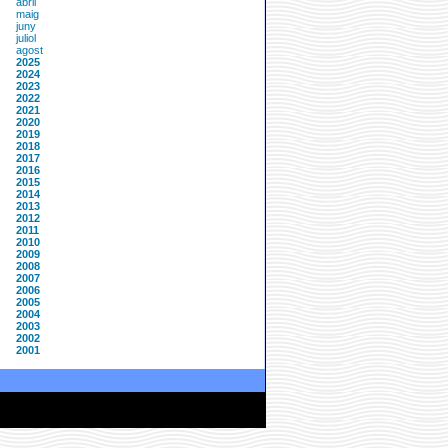
abril
maig
juny
juliol
agost
2025
2024
2023
2022
2021
2020
2019
2018
2017
2016
2015
2014
2013
2012
2011
2010
2009
2008
2007
2006
2005
2004
2003
2002
2001