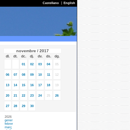
Castellano
English
novembre / 2017
dl.
dt.
dc.
dj.
dv.
ds.
dg.
01
02
03
04
05
06
07
08
09
10
11
12
13
14
15
16
17
18
19
20
21
22
23
24
25
26
27
28
29
30
2026
gener
febrer
març