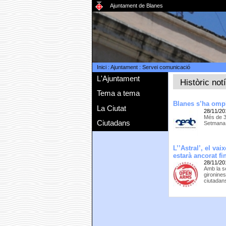
Ajuntament de Blanes
Inici
:
Ajuntament
:
Servei comunicació
L'Ajuntament
Històric not
Tema a tema
Blanes s’ha omp
La Ciutat
28/11/20
Més de 3
Ciutadans
Setmana d
L’’Astral’, el va
estarà ancorat fi
28/11/20
Amb la se
gironine
ciutadan