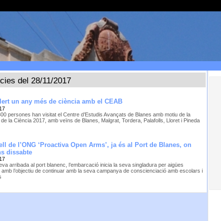
ícies del 28/11/2017
lert un any més de ciència amb el CEAB
17
00 persones han visitat el Centre d’Estudis Avançats de Blanes amb motiu de la
e la Ciència 2017, amb veïns de Blanes, Malgrat, Tordera, Palafolls, Lloret i Pineda
ixell de l’ONG ‘Proactiva Open Arms’, ja és al Port de Blanes, on
ns dissabte
17
va arribada al port blanenc, l’embarcació inicia la seva singladura per aigües
s amb l’objectiu de continuar amb la seva campanya de conscienciació amb escolars i
s