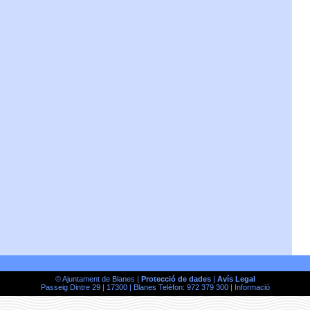
© Ajuntament de Blanes |
Protecció de dades
|
Avís Legal
Passeig Dintre 29 | 17300 | Blanes Telèfon: 972 379 300 |
Informació