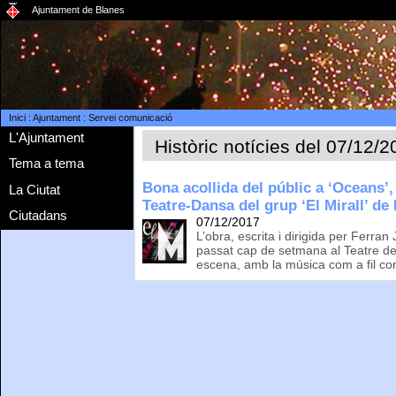
Ajuntament de Blanes
Inici
:
Ajuntament
:
Servei comunicació
L'Ajuntament
Històric notícies del 07/12/
Tema a tema
Bona acollida del públic a ‘Oceans’,
La Ciutat
Teatre-Dansa del grup ‘El Mirall’ de
Ciutadans
07/12/2017
L’obra, escrita i dirigida per Ferra
passat cap de setmana al Teatre de
escena, amb la música com a fil co