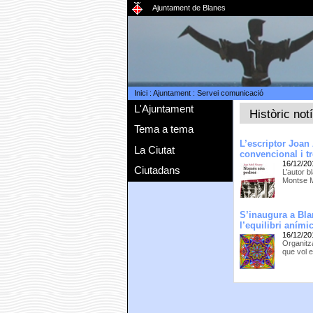
Ajuntament de Blanes
Inici
:
Ajuntament
:
Servei comunicació
L'Ajuntament
Històric not
Tema a tema
L’escriptor Joan
La Ciutat
convencional i t
16/12/20
Ciutadans
L’autor b
Montse M
S’inaugura a Bla
l’equilibri anímic
16/12/20
Organitz
que vol e