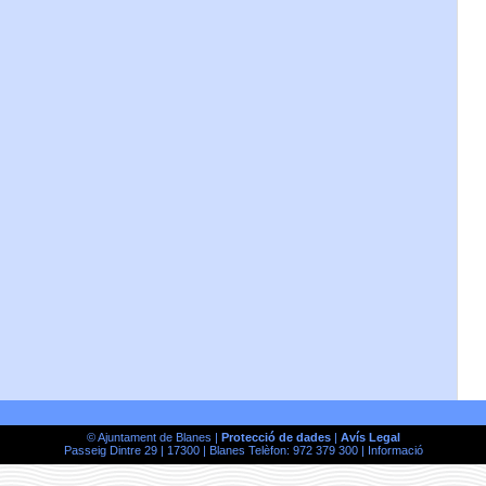
© Ajuntament de Blanes |
Protecció de dades
|
Avís Legal
Passeig Dintre 29 | 17300 | Blanes Telèfon: 972 379 300 |
Informació