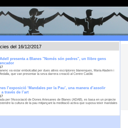
ícies del 16/12/2017
 Adell presenta a Blanes "Només són pedres", un llibre gens
rencador
17
lanenc va estar embolcallat per dues altres escriptores blanenques, Maria Aladern i
edalla, que van presentar la seva darrera creació al Centre Catòlic
nes l’exposició ‘Mandales per la Pau’, una manera d’assolir
 a través de l’art
17
ada per l’Associació de Dones Artesanes de Blanes (ADAB), es basa en un projecte
stendre la cultura de la pau mitjançant la meditació activa que suposa teixir mandales