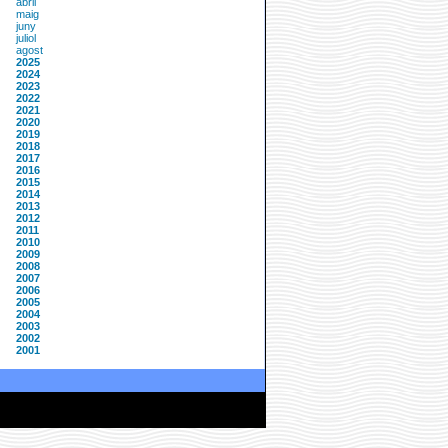
abril
maig
juny
juliol
agost
2025
2024
2023
2022
2021
2020
2019
2018
2017
2016
2015
2014
2013
2012
2011
2010
2009
2008
2007
2006
2005
2004
2003
2002
2001