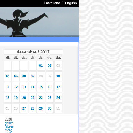
Castellano
English
desembre / 2017
dl.
dt.
dc.
dj.
dv.
ds.
dg.
01
02
03
04
05
06
07
08
09
10
11
12
13
14
15
16
17
18
19
20
21
22
23
24
25
26
27
28
29
30
31
2026
gener
febrer
març