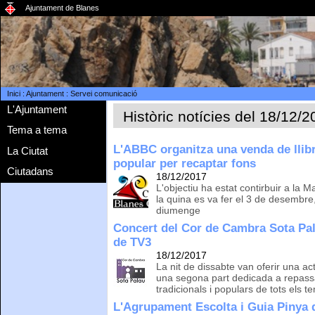
Ajuntament de Blanes
Inici
:
Ajuntament
:
Servei comunicació
L'Ajuntament
Històric notícies del 18/12/
Tema a tema
L'ABBC organitza una venda de llib
La Ciutat
popular per recaptar fons
Ciutadans
18/12/2017
L'objectiu ha estat contirbuir a la 
la quina es va fer el 3 de desembre,
diumenge
Concert del Cor de Cambra Sota Pala
de TV3
18/12/2017
La nit de dissabte van oferir una a
una segona part dedicada a repassa
tradicionals i populars de tots els 
L'Agrupament Escolta i Guia Pinya 