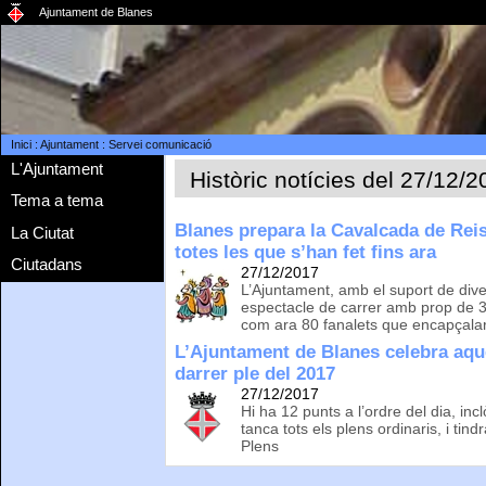
Ajuntament de Blanes
Inici
:
Ajuntament
:
Servei comunicació
L'Ajuntament
Històric notícies del 27/12/
Tema a tema
Blanes prepara la Cavalcada de Rei
La Ciutat
totes les que s’han fet fins ara
Ciutadans
27/12/2017
L’Ajuntament, amb el suport de dive
espectacle de carrer amb prop de 
com ara 80 fanalets que encapçalar
L’Ajuntament de Blanes celebra aqu
darrer ple del 2017
27/12/2017
Hi ha 12 punts a l’ordre del dia, inc
tanca tots els plens ordinaris, i tind
Plens