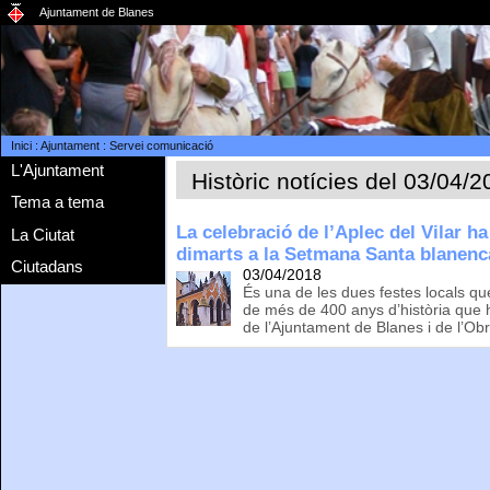
Ajuntament de Blanes
Inici
:
Ajuntament
:
Servei comunicació
L'Ajuntament
Històric notícies del 03/04/
Tema a tema
La celebració de l’Aplec del Vilar ha
La Ciutat
dimarts a la Setmana Santa blanenc
Ciutadans
03/04/2018
És una de les dues festes locals qu
de més de 400 anys d’història que 
de l’Ajuntament de Blanes i de l’Obr