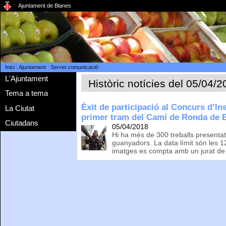
Ajuntament de Blanes
Inici
:
Ajuntament
:
Servei comunicació
L'Ajuntament
Històric notícies del 05/04/
Tema a tema
Èxit de participació al Concurs d’I
La Ciutat
primer tram del Camí de Ronda de 
Ciutadans
05/04/2018
Hi ha més de 300 treballs presentats
guanyadors. La data límit són les 12 
imatges es compta amb un jurat d