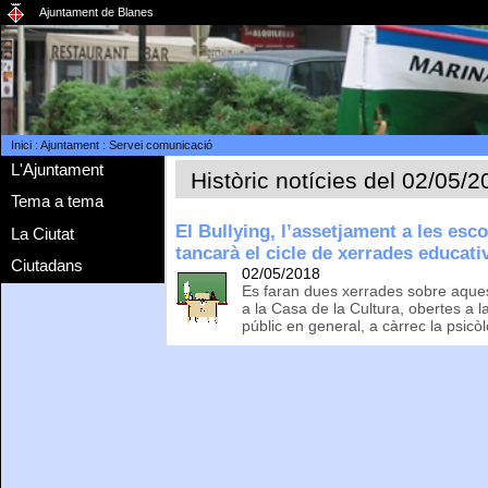
Ajuntament de Blanes
Inici
:
Ajuntament
:
Servei comunicació
L'Ajuntament
Històric notícies del 02/05/
Tema a tema
El Bullying, l’assetjament a les esco
La Ciutat
tancarà el cicle de xerrades educati
Ciutadans
02/05/2018
Es faran dues xerrades sobre aques
a la Casa de la Cultura, obertes a l
públic en general, a càrrec la psic