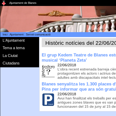
Ajuntament de Blanes
Inici
:
Ajuntament
:
Servei comunicació
L'Ajuntament
Històric notícies del 22/06/
Tema a tema
El grup Kedem Teatre de Blanes est
La Ciutat
musical ‘Planeta Zeta’
Ciutadans
22/06/2018
L’obra recent estrenada barreja ciènc
protagonitzen els actors i actrius d
adultes amb discapacitats intel·lectu
Blanes senyalitza les 1.300 places 
Pins per informar que ara són gratu
22/06/2018
Avui han finalitzat els treballs per e
antigues zones blaves que es van 
funcionaven del 15 de juny al 15 d