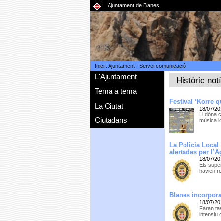
Ajuntament de Blanes
Inici
:
Ajuntament
:
Servei comunicació
L'Ajuntament
Històric not
Tema a tema
Festival ‘Korre q
La Ciutat
18/07/20
Li dóna c
Ciutadans
música lo
La Policia Local
alertades per l’
18/07/20
Els supe
havien r
Blanes incorpora 
18/07/20
Faran ta
intensiu 