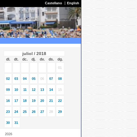
Castellano
English
juliol / 2018
dl.
dt.
dc.
dj.
dv.
ds.
dg.
01
02
03
04
05
06
07
08
09
10
11
12
13
14
15
16
17
18
19
20
21
22
23
24
25
26
27
28
29
30
31
2026