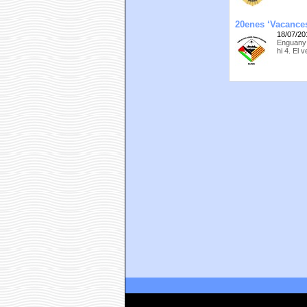
20enes ‘Vacances
18/07/20
Enguany 
hi 4. El 