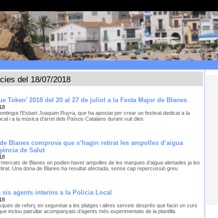
ícies del 18/07/2018
ue Token’ 2018 del 20 al 27 de juliol a la Festa Major de Blanes
18
ontingut l’Esbart Joaquim Ruyra, que ha apostat per crear un festival dedicat a la
cal i a la música d’arrel dels Països Catalans durant vuit dies
 de Blanes comprova que s’hagin retirat les ampolles d’aigua
Agència de Salut
18
rmercats de Blanes on podien haver ampolles de les marques d’aigua alertades ja les
etirat. Una dona de Blanes ha resultat afectada, sense cap repercussió greu
sis agents interins a la Policia Local
18
sques de reforç en seguretat a les platges i altres serveis després que facin un curs
que inclou patrullar acompanyats d’agents més experimentats de la plantilla