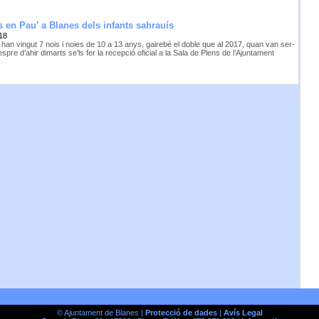
 en Pau’ a Blanes dels infants sahrauís
18
han vingut 7 nois i noies de 10 a 13 anys, gairebé el doble que al 2017, quan van ser-
vespre d’ahir dimarts se’ls fer la recepció oficial a la Sala de Plens de l’Ajuntament
© Ajuntament de Blanes |
Protecció de dades
|
Avís Legal