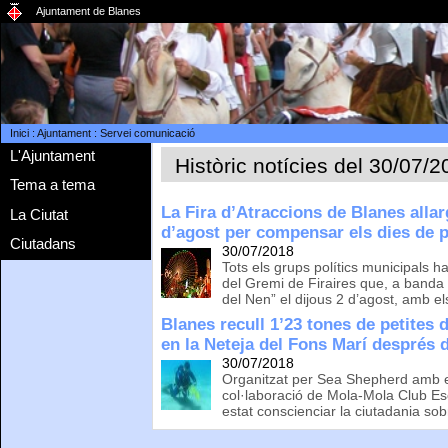
Ajuntament de Blanes
Inici
:
Ajuntament
:
Servei comunicació
L'Ajuntament
Històric notícies del 30/07/
Tema a tema
La Fira d’Atraccions de Blanes allar
La Ciutat
d’agost per compensar els dies de p
Ciutadans
30/07/2018
Tots els grups polítics municipals 
del Gremi de Firaires que, a banda 
del Nen” el dijous 2 d’agost, amb el
Blanes recull 1’23 tones de petites d
en la Neteja del Fons Marí després 
30/07/2018
Organitzat per Sea Shepherd amb el
col·laboració de Mola-Mola Club Es
estat conscienciar la ciutadania sob